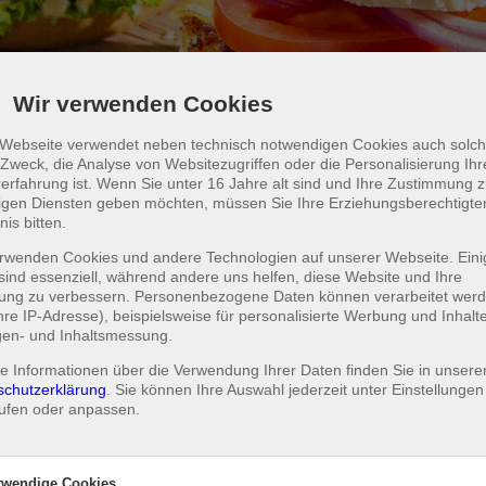
Wir verwenden Cookies
 Webseite verwendet neben technisch notwendigen Cookies auch solch
Zweck, die Analyse von Websitezugriffen oder die Personalisierung Ihr
erfahrung ist. Wenn Sie unter 16 Jahre alt sind und Ihre Zustimmung 
HAMBURGER
lligen Diensten geben möchten, müssen Sie Ihre Erziehungsberechtigt
nis bitten.
rwenden Cookies und andere Technologien auf unserer Webseite. Eini
sind essenziell, während andere uns helfen, diese Website und Ihre
Giant Burger
rung zu verbessern. Personenbezogene Daten können verarbeitet wer
Ihre IP-Adresse), beispielsweise für personalisierte Werbung und Inhalt
extra großer Burger mit Pommes
gen- und Inhaltsmessung.
e Informationen über die Verwendung Ihrer Daten finden Sie in unsere
8,00 €
HINZUFÜGEN
schutzerklärung
. Sie können Ihre Auswahl jederzeit unter
Einstellungen
ufen oder anpassen.
twendige Cookies