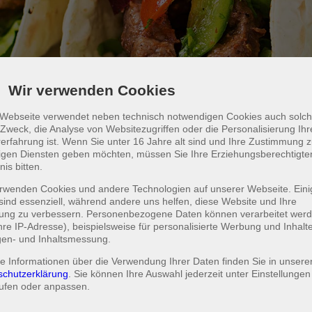
Wir verwenden Cookies
 Webseite verwendet neben technisch notwendigen Cookies auch solch
EXIKANISCHE GERICH
Zweck, die Analyse von Websitezugriffen oder die Personalisierung Ihr
erfahrung ist. Wenn Sie unter 16 Jahre alt sind und Ihre Zustimmung 
lligen Diensten geben möchten, müssen Sie Ihre Erziehungsberechtigt
nis bitten.
Tacos
191
rwenden Cookies und andere Technologien auf unserer Webseite. Eini
sind essenziell, während andere uns helfen, diese Website und Ihre
direkt aus Mexiko, Zwiebeln, Paprika und
rung zu verbessern. Personenbezogene Daten können verarbeitet wer
Hackfleisch gefüllt, mit Käse überbacken, dazu
Ihre IP-Adresse), beispielsweise für personalisierte Werbung und Inhalt
ein kleiner gemischter Salat
gen- und Inhaltsmessung.
e Informationen über die Verwendung Ihrer Daten finden Sie in unsere
12,00 €
HINZUFÜGEN
schutzerklärung
. Sie können Ihre Auswahl jederzeit unter
Einstellungen
ufen oder anpassen.