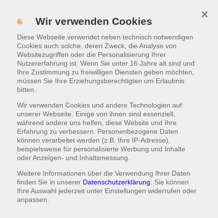
×
Menü
Wir verwenden Cookies
Diese Webseite verwendet neben technisch notwendigen
WARENKORB
|
1,00 €
Cookies auch solche, deren Zweck, die Analyse von
Websitezugriffen oder die Personalisierung Ihrer
Nutzererfahrung ist. Wenn Sie unter 16 Jahre alt sind und
OMELETTES
Ihre Zustimmung zu freiwilligen Diensten geben möchten,
müssen Sie Ihre Erziehungsberechtigten um Erlaubnis
bitten.
Bauernfrühstück
218
Wir verwenden Cookies und andere Technologien auf
mit kleinem Salat
unserer Webseite. Einige von ihnen sind essenziell,
während andere uns helfen, diese Website und Ihre
Erfahrung zu verbessern. Personenbezogene Daten
10,00 €
HINZUFÜGEN
können verarbeitet werden (z.B. Ihre IP-Adresse),
beispielsweise für personalisierte Werbung und Inhalte
oder Anzeigen- und Inhaltsmessung.
Weitere Informationen über die Verwendung Ihrer Daten
finden Sie in unserer
Datenschutzerklärung
. Sie können
Ihre Auswahl jederzeit unter
Einstellungen
widerrufen oder
Kontakt
anpassen.